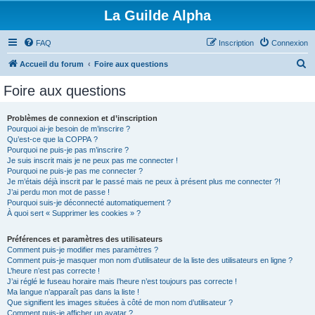
La Guilde Alpha
FAQ
Inscription
Connexion
R
Accueil du forum
Foire aux questions
e
Foire aux questions
c
h
Problèmes de connexion et d’inscription
Pourquoi ai-je besoin de m’inscrire ?
e
Qu’est-ce que la COPPA ?
r
Pourquoi ne puis-je pas m’inscrire ?
Je suis inscrit mais je ne peux pas me connecter !
c
Pourquoi ne puis-je pas me connecter ?
Je m’étais déjà inscrit par le passé mais ne peux à présent plus me connecter ?!
h
J’ai perdu mon mot de passe !
e
Pourquoi suis-je déconnecté automatiquement ?
À quoi sert « Supprimer les cookies » ?
r
Préférences et paramètres des utilisateurs
Comment puis-je modifier mes paramètres ?
Comment puis-je masquer mon nom d’utilisateur de la liste des utilisateurs en ligne ?
L’heure n’est pas correcte !
J’ai réglé le fuseau horaire mais l’heure n’est toujours pas correcte !
Ma langue n’apparaît pas dans la liste !
Que signifient les images situées à côté de mon nom d’utilisateur ?
Comment puis-je afficher un avatar ?