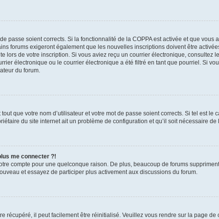
t de passe soient corrects. Si la fonctionnalité de la COPPA est activée et que vous 
ains forums exigeront également que les nouvelles inscriptions doivent être activée
te lors de votre inscription. Si vous aviez reçu un courrier électronique, consultez l
r électronique ou le courrier électronique a été filtré en tant que pourriel. Si vo
rateur du forum.
out que votre nom d’utilisateur et votre mot de passe soient corrects. Si tel est le
iétaire du site internet ait un problème de configuration et qu’il soit nécessaire de l
 plus me connecter ?!
votre compte pour une quelconque raison. De plus, beaucoup de forums suppriment pér
 nouveau et essayez de participer plus activement aux discussions du forum.
 récupéré, il peut facilement être réinitialisé. Veuillez vous rendre sur la page de