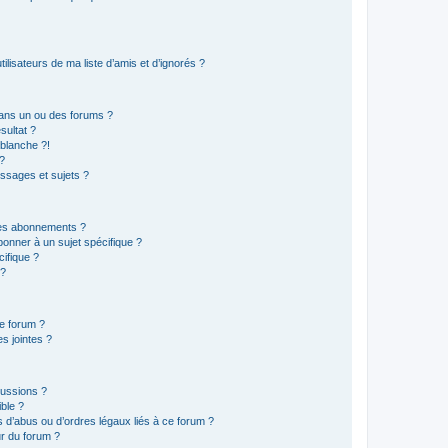
lisateurs de ma liste d’amis et d’ignorés ?
ans un ou des forums ?
sultat ?
blanche ?!
?
ssages et sujets ?
t les abonnements ?
onner à un sujet spécifique ?
ifique ?
 ?
ce forum ?
s jointes ?
cussions ?
ible ?
 d’abus ou d’ordres légaux liés à ce forum ?
r du forum ?