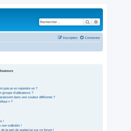
Rechercher
Recherche avancé
Inscription
Connexion
lisateurs
t puis-je en rejoindre un ?
 groupe d’utilisateurs ?
araissent dans une couleur différente ?
défaut » ?
s !
non sollicités !
e de la part de quelqu’un sur ce forum !