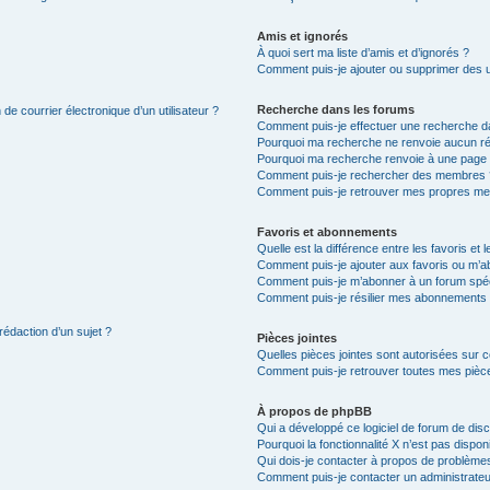
Amis et ignorés
À quoi sert ma liste d’amis et d’ignorés ?
Comment puis-je ajouter ou supprimer des uti
Recherche dans les forums
de courrier électronique d’un utilisateur ?
Comment puis-je effectuer une recherche d
Pourquoi ma recherche ne renvoie aucun ré
Pourquoi ma recherche renvoie à une page 
Comment puis-je rechercher des membres 
Comment puis-je retrouver mes propres me
Favoris et abonnements
Quelle est la différence entre les favoris e
Comment puis-je ajouter aux favoris ou m’ab
Comment puis-je m’abonner à un forum spéc
Comment puis-je résilier mes abonnements
rédaction d’un sujet ?
Pièces jointes
Quelles pièces jointes sont autorisées sur 
Comment puis-je retrouver toutes mes pièce
À propos de phpBB
Qui a développé ce logiciel de forum de dis
Pourquoi la fonctionnalité X n’est pas dispon
Qui dois-je contacter à propos de problèmes
Comment puis-je contacter un administrateu