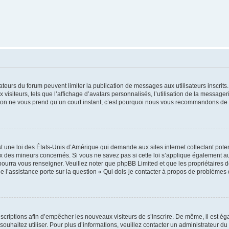
trateurs du forum peuvent limiter la publication de messages aux utilisateurs inscri
visiteurs, tels que l’affichage d’avatars personnalisés, l’utilisation de la messager
ription ne vous prend qu’un court instant, c’est pourquoi nous vous recommandons de l
t une loi des États-Unis d’Amérique qui demande aux sites internet collectant pot
 des mineurs concernés. Si vous ne savez pas si cette loi s’applique également au
 pourra vous renseigner. Veuillez noter que phpBB Limited et que les propriétaires
ue l’assistance porte sur la question « Qui dois-je contacter à propos de problèmes 
inscriptions afin d’empêcher les nouveaux visiteurs de s’inscrire. De même, il est é
s souhaitez utiliser. Pour plus d’informations, veuillez contacter un administrateur du