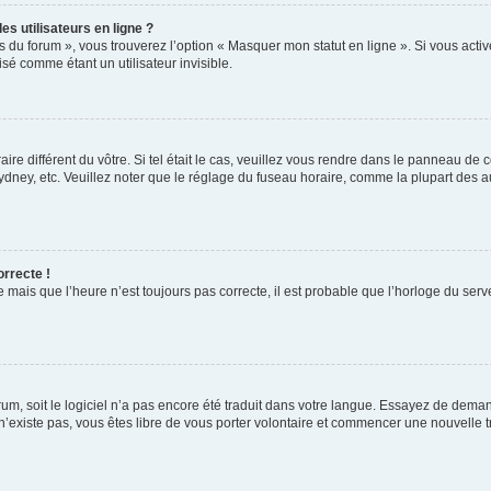
s utilisateurs en ligne ?
s du forum », vous trouverez l’option « Masquer mon statut en ligne ». Si vous activ
é comme étant un utilisateur invisible.
aire différent du vôtre. Si tel était le cas, veuillez vous rendre dans le panneau de co
ey, etc. Veuillez noter que le réglage du fuseau horaire, comme la plupart des autr
orrecte !
 mais que l’heure n’est toujours pas correcte, il est probable que l’horloge du serve
orum, soit le logiciel n’a pas encore été traduit dans votre langue. Essayez de deman
 n’existe pas, vous êtes libre de vous porter volontaire et commencer une nouvelle t