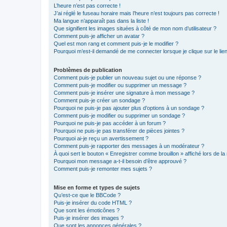
L’heure n’est pas correcte !
J’ai réglé le fuseau horaire mais l’heure n’est toujours pas correcte !
Ma langue n’apparaît pas dans la liste !
Que signifient les images situées à côté de mon nom d’utilisateur ?
Comment puis-je afficher un avatar ?
Quel est mon rang et comment puis-je le modifier ?
Pourquoi m’est-il demandé de me connecter lorsque je clique sur le lien 
Problèmes de publication
Comment puis-je publier un nouveau sujet ou une réponse ?
Comment puis-je modifier ou supprimer un message ?
Comment puis-je insérer une signature à mon message ?
Comment puis-je créer un sondage ?
Pourquoi ne puis-je pas ajouter plus d’options à un sondage ?
Comment puis-je modifier ou supprimer un sondage ?
Pourquoi ne puis-je pas accéder à un forum ?
Pourquoi ne puis-je pas transférer de pièces jointes ?
Pourquoi ai-je reçu un avertissement ?
Comment puis-je rapporter des messages à un modérateur ?
À quoi sert le bouton « Enregistrer comme brouillon » affiché lors de la 
Pourquoi mon message a-t-il besoin d’être approuvé ?
Comment puis-je remonter mes sujets ?
Mise en forme et types de sujets
Qu’est-ce que le BBCode ?
Puis-je insérer du code HTML ?
Que sont les émoticônes ?
Puis-je insérer des images ?
Que sont les annonces générales ?