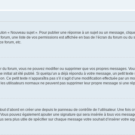
outon « Nouveau sujet ». Pour publier une réponse à un sujet ou un message, cliqu
 forum, une liste de vos permissions est affichée en bas de l’écran du forum ou du
ce forum, etc.
r du forum, vous ne pouvez modifier ou supprimer que vos propres messages. Vou
 initial ait été publié. Si quelqu’un a déjà répondu à votre message, un petit text
ion. Ce petit texte n’apparaîtra pas s’il s’agit d’une modification effectuée par un 
ue les utilisateurs normaux ne peuvent pas supprimer leur propre message si une ré
ut d’abord en créer une depuis le panneau de contrôle de l’utilisateur. Une fois c
ure. Vous pouvez également ajouter une signature qui sera insérée à tous vos mess
 vous sera plus utile de spécifier sur chaque message votre souhait d’insérer votre si