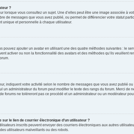
ateur ?
ur lorsque vous consultez un sujet. Une d’elles peut être une image associée à vo
mbre de messages que vous avez publié, ou permet de différencier votre statut parti
 unique et personnelle à chaque utilisateur.
ous pouvez ajouter un avatar en utilisant une des quatre méthodes suivantes : le serv
ent activer ou non la fonctionnalité des avatars et des méthodes qu’ils veuillent ren
forum.
ur, indiquent votre activité selon le nombre de messages que vous avez publié ou id
eul un administrateur du forum peut modifier le texte des rangs du forum. Merci de 
de forums ne toléreront pas ce procédé et un administrateur ou un modérateur pou
ur le lien de courrier électronique d’un utilisateur ?
s utilisateurs inscrits peuvent envoyer des courriers électroniques aux autres utili
es utilisateurs malveillants ou des robots.