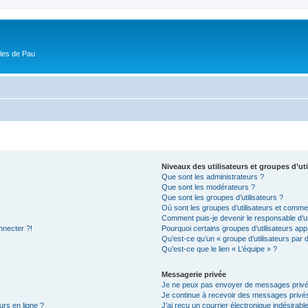
ôles de Pau
Niveaux des utilisateurs et groupes d’uti
Que sont les administrateurs ?
Que sont les modérateurs ?
Que sont les groupes d’utilisateurs ?
Où sont les groupes d’utilisateurs et commen
Comment puis-je devenir le responsable d’un
nnecter ?!
Pourquoi certains groupes d’utilisateurs app
Qu’est-ce qu’un « groupe d’utilisateurs par 
Qu’est-ce que le lien « L’équipe » ?
Messagerie privée
Je ne peux pas envoyer de messages privé
Je continue à recevoir des messages privés 
urs en ligne ?
J’ai reçu un courrier électronique indésirabl