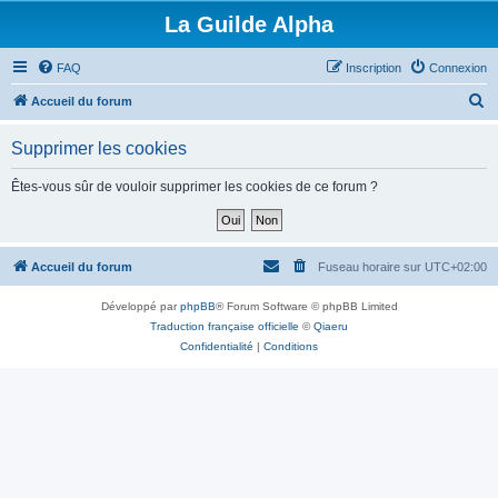
La Guilde Alpha
FAQ
Inscription
Connexion
R
Accueil du forum
e
Supprimer les cookies
c
h
Êtes-vous sûr de vouloir supprimer les cookies de ce forum ?
e
r
c
Accueil du forum
Fuseau horaire sur
UTC+02:00
h
Développé par
phpBB
® Forum Software © phpBB Limited
e
Traduction française officielle
©
Qiaeru
r
Confidentialité
|
Conditions