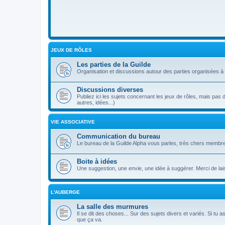
JEUX DE RÔLES
Les parties de la Guilde
Organisation et discussions autour des parties organisées à 
Discussions diverses
Publiez ici les sujets concernant les jeux de rôles, mais pas 
autres, idées...)
VIE ASSOCIATIVE
Communication du bureau
Le bureau de la Guilde Alpha vous parles, très chers membre
Boite à idées
Une suggestion, une envie, une idée à suggérer. Merci de lai
L'AUBERGE
La salle des murmures
Il se dit des choses... Sur des sujets divers et variés. Si tu a
que ça va.