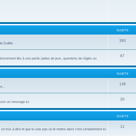
SUJETS
393
la Guilde.
67
directement liés à une partie (aides de jeux, questions de règles ou
SUJETS
139
s...
20
sser un message ici.
SUJETS
11
s un truc à dire et que tu sais pas ou le mettre alors c'est certainement ici