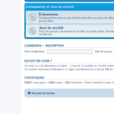
ÉVÉNEMENTIEL ET JEUX DE SOCIÉTÉ
Évènements
Emplacement réservé aux événements liés aux jeux de rôles, 
jeu de rôles.
Jeux de société
Pour les joueurs qui aiment la société, les petits pions. Re
20.000 Xp.
CONNEXION
•
INSCRIPTION
Nom d’utilisateur :
Mot de passe :
QUI EST EN LIGNE ?
Au total, il y a
2
utilisateurs en ligne :: 1 inscrit, 0 invisible et 1 invité (s
Le nombre maximal d’utilisateurs en ligne simultanément a été de
141
le 
STATISTIQUES
25557
messages •
1424
sujets •
102
membres • Notre membre le plus r
Accueil du forum