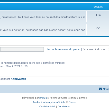
SUJETS
114
ou assimilés. Tout pour vous tenir au courant des manifestations sur le
22
ndez-vous sur ce forum, ne passez pas par la case départ, ne touchez pas
J’ai oublié mon mot de passe
|
Se souvenir de moi
elon le nombre d’utilisateurs actifs des 5 dernières minutes)
sam. 30 oct. 2021 01:29
écent est
Kongyawen
Nous
Développé par
phpBB
® Forum Software © phpBB Limited
Traduction française officielle
©
Qiaeru
Confidentialité
|
Conditions