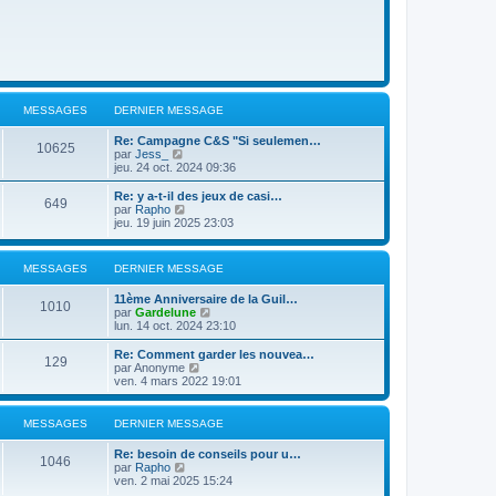
MESSAGES
DERNIER MESSAGE
Re: Campagne C&S "Si seulemen…
10625
C
par
Jess_
o
jeu. 24 oct. 2024 09:36
n
s
Re: y a-t-il des jeux de casi…
649
u
C
par
Rapho
l
o
jeu. 19 juin 2025 23:03
t
n
e
s
r
u
MESSAGES
DERNIER MESSAGE
l
l
e
t
11ème Anniversaire de la Guil…
d
e
1010
C
par
Gardelune
e
r
o
lun. 14 oct. 2024 23:10
r
l
n
n
e
s
i
Re: Comment garder les nouvea…
d
129
u
e
C
par
Anonyme
e
l
r
o
ven. 4 mars 2022 19:01
r
t
m
n
n
e
e
s
i
r
s
u
e
MESSAGES
DERNIER MESSAGE
l
s
l
r
e
a
t
m
Re: besoin de conseils pour u…
d
g
e
1046
e
C
par
Rapho
e
e
r
s
o
ven. 2 mai 2025 15:24
r
l
s
n