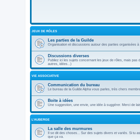
JEUX DE RÔLES
Les parties de la Guilde
Organisation et discussions autour des parties organisées à 
Discussions diverses
Publiez ici les sujets concernant les jeux de rôles, mais pas 
autres, idées...)
VIE ASSOCIATIVE
Communication du bureau
Le bureau de la Guilde Alpha vous parles, très chers membre
Boite à idées
Une suggestion, une envie, une idée à suggérer. Merci de lai
L'AUBERGE
La salle des murmures
Il se dit des choses... Sur des sujets divers et variés. Si tu a
que ça va.