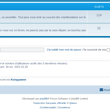
SUJETS
114
ou assimilés. Tout pour vous tenir au courant des manifestations sur le
22
ndez-vous sur ce forum, ne passez pas par la case départ, ne touchez pas
J’ai oublié mon mot de passe
|
Se souvenir de moi
selon le nombre d’utilisateurs actifs des 5 dernières minutes)
sam. 30 oct. 2021 01:29
écent est
Kongyawen
Nous
Développé par
phpBB
® Forum Software © phpBB Limited
Traduction française officielle
©
Qiaeru
Confidentialité
|
Conditions