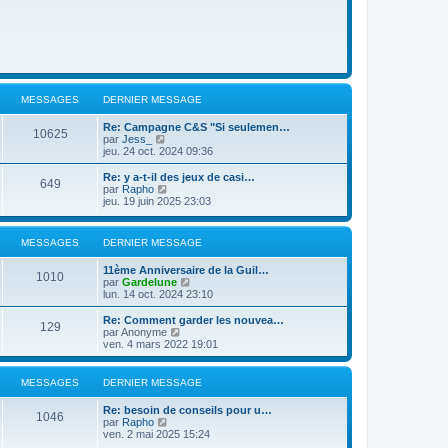
MESSAGES
DERNIER MESSAGE
Re: Campagne C&S "Si seulemen…
10625
C
par
Jess_
o
jeu. 24 oct. 2024 09:36
n
s
Re: y a-t-il des jeux de casi…
649
u
C
par
Rapho
l
o
jeu. 19 juin 2025 23:03
t
n
e
s
r
u
MESSAGES
DERNIER MESSAGE
l
l
e
t
11ème Anniversaire de la Guil…
d
e
1010
C
par
Gardelune
e
r
o
lun. 14 oct. 2024 23:10
r
l
n
n
e
s
i
Re: Comment garder les nouvea…
d
129
u
e
C
par
Anonyme
e
l
r
o
ven. 4 mars 2022 19:01
r
t
m
n
n
e
e
s
i
r
s
u
e
MESSAGES
DERNIER MESSAGE
l
s
l
r
e
a
t
m
Re: besoin de conseils pour u…
d
g
e
1046
e
C
par
Rapho
e
e
r
s
o
ven. 2 mai 2025 15:24
r
l
s
n