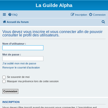
La Guilde Alpha
FAQ
Inscription
Connexion
R
Accueil du forum
e
Vous devez vous inscrire et vous connecter afin de pouvoir
c
consulter le profil des utilisateurs.
h
Nom d’utilisateur :
e
r
Mot de passe :
c
h
J’ai oublié mon mot de passe
Renvoyer le courriel d’activation
e
r
Se souvenir de moi
Masquer ma présence lors de cette session
INSCRIPTION
Vous devez être inscrit avant de pouvoir vous connecter. L’inscription est