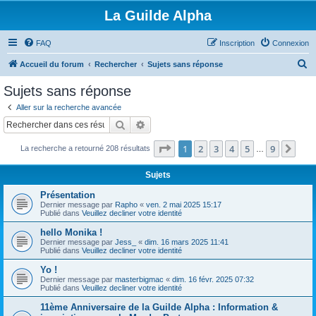
La Guilde Alpha
FAQ
Inscription
Connexion
R
Accueil du forum
Rechercher
Sujets sans réponse
e
Sujets sans réponse
c
Aller sur la recherche avancée
h
Rechercher
Recherche avancée
e
Page
1
sur
9
1
2
3
4
5
9
Sui
La recherche a retourné 208 résultats
r
…
c
Sujets
h
Présentation
e
Dernier message par
Rapho
«
ven. 2 mai 2025 15:17
Publié dans
Veuillez decliner votre identité
r
hello Monika !
Dernier message par
Jess_
«
dim. 16 mars 2025 11:41
Publié dans
Veuillez decliner votre identité
Yo !
Dernier message par
masterbigmac
«
dim. 16 févr. 2025 07:32
Publié dans
Veuillez decliner votre identité
11ème Anniversaire de la Guilde Alpha : Information &