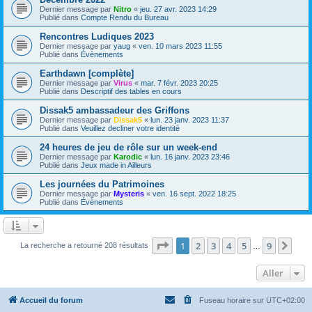
Dernier message par
Nitro
«
jeu. 27 avr. 2023 14:29
Publié dans
Compte Rendu du Bureau
Rencontres Ludiques 2023
Dernier message par
yaug
«
ven. 10 mars 2023 11:55
Publié dans
Évènements
Earthdawn [complète]
Dernier message par
Virus
«
mar. 7 févr. 2023 20:25
Publié dans
Descriptif des tables en cours
Dissak5 ambassadeur des Griffons
Dernier message par
Dissak5
«
lun. 23 janv. 2023 11:37
Publié dans
Veuillez decliner votre identité
24 heures de jeu de rôle sur un week-end
Dernier message par
Karodic
«
lun. 16 janv. 2023 23:46
Publié dans
Jeux made in Ailleurs
Les journées du Patrimoines
Dernier message par
Mysteris
«
ven. 16 sept. 2022 18:25
Publié dans
Évènements
Page
1
sur
9
1
2
3
4
5
9
Sui
La recherche a retourné 208 résultats
…
Aller
Accueil du forum
Fuseau horaire sur
UTC+02:00