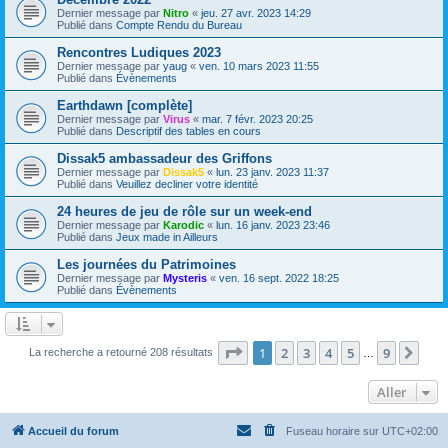
Dernier message par
Nitro
«
jeu. 27 avr. 2023 14:29
Publié dans
Compte Rendu du Bureau
Rencontres Ludiques 2023
Dernier message par
yaug
«
ven. 10 mars 2023 11:55
Publié dans
Évènements
Earthdawn [complète]
Dernier message par
Virus
«
mar. 7 févr. 2023 20:25
Publié dans
Descriptif des tables en cours
Dissak5 ambassadeur des Griffons
Dernier message par
Dissak5
«
lun. 23 janv. 2023 11:37
Publié dans
Veuillez decliner votre identité
24 heures de jeu de rôle sur un week-end
Dernier message par
Karodic
«
lun. 16 janv. 2023 23:46
Publié dans
Jeux made in Ailleurs
Les journées du Patrimoines
Dernier message par
Mysteris
«
ven. 16 sept. 2022 18:25
Publié dans
Évènements
Page
1
sur
9
1
2
3
4
5
9
Sui
La recherche a retourné 208 résultats
…
Aller
Accueil du forum
Fuseau horaire sur
UTC+02:00