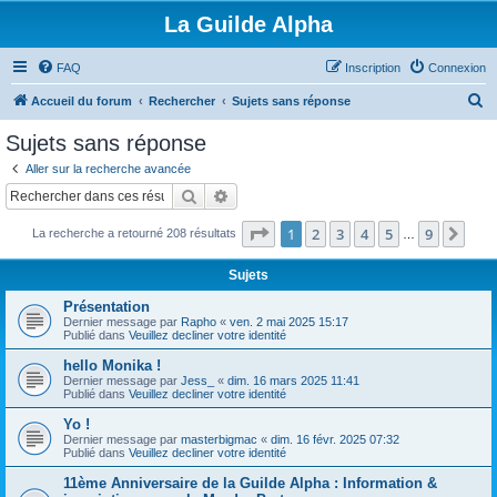
La Guilde Alpha
FAQ
Inscription
Connexion
R
Accueil du forum
Rechercher
Sujets sans réponse
e
Sujets sans réponse
c
Aller sur la recherche avancée
h
Rechercher
Recherche avancée
e
Page
1
sur
9
1
2
3
4
5
9
Sui
La recherche a retourné 208 résultats
r
…
c
Sujets
h
Présentation
e
Dernier message par
Rapho
«
ven. 2 mai 2025 15:17
Publié dans
Veuillez decliner votre identité
r
hello Monika !
Dernier message par
Jess_
«
dim. 16 mars 2025 11:41
Publié dans
Veuillez decliner votre identité
Yo !
Dernier message par
masterbigmac
«
dim. 16 févr. 2025 07:32
Publié dans
Veuillez decliner votre identité
11ème Anniversaire de la Guilde Alpha : Information &