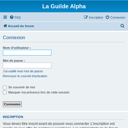
La Guilde Alpha
FAQ
Inscription
Connexion
R
Accueil du forum
e
Connexion
c
h
Nom d’utilisateur :
e
r
Mot de passe :
c
J’ai oublié mon mot de passe
h
Renvoyer le courriel d’activation
e
Se souvenir de moi
r
Masquer ma présence lors de cette session
INSCRIPTION
Vous devez être inscrit avant de pouvoir vous connecter. L’inscription est