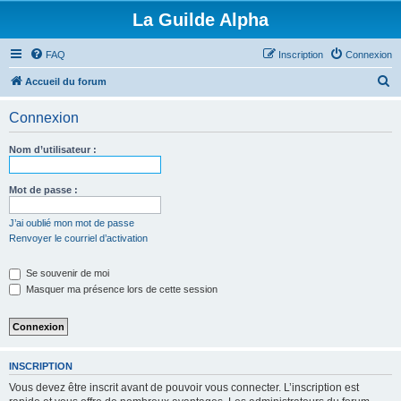
La Guilde Alpha
FAQ
Inscription
Connexion
R
Accueil du forum
e
Connexion
c
h
Nom d’utilisateur :
e
r
Mot de passe :
c
J’ai oublié mon mot de passe
h
Renvoyer le courriel d’activation
e
Se souvenir de moi
r
Masquer ma présence lors de cette session
INSCRIPTION
Vous devez être inscrit avant de pouvoir vous connecter. L’inscription est