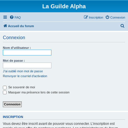
La Guilde Alpha
FAQ
Inscription
Connexion
R
Accueil du forum
e
Connexion
c
h
Nom d’utilisateur :
e
r
Mot de passe :
c
J’ai oublié mon mot de passe
h
Renvoyer le courriel d’activation
e
Se souvenir de moi
r
Masquer ma présence lors de cette session
INSCRIPTION
Vous devez être inscrit avant de pouvoir vous connecter. L’inscription est