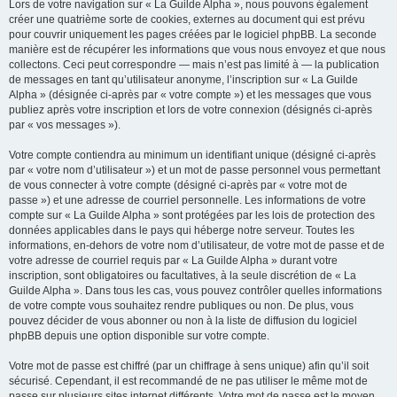
Lors de votre navigation sur « La Guilde Alpha », nous pouvons également
créer une quatrième sorte de cookies, externes au document qui est prévu
pour couvrir uniquement les pages créées par le logiciel phpBB. La seconde
manière est de récupérer les informations que vous nous envoyez et que nous
collectons. Ceci peut correspondre — mais n’est pas limité à — la publication
de messages en tant qu’utilisateur anonyme, l’inscription sur « La Guilde
Alpha » (désignée ci-après par « votre compte ») et les messages que vous
publiez après votre inscription et lors de votre connexion (désignés ci-après
par « vos messages »).
Votre compte contiendra au minimum un identifiant unique (désigné ci-après
par « votre nom d’utilisateur ») et un mot de passe personnel vous permettant
de vous connecter à votre compte (désigné ci-après par « votre mot de
passe ») et une adresse de courriel personnelle. Les informations de votre
compte sur « La Guilde Alpha » sont protégées par les lois de protection des
données applicables dans le pays qui héberge notre serveur. Toutes les
informations, en-dehors de votre nom d’utilisateur, de votre mot de passe et de
votre adresse de courriel requis par « La Guilde Alpha » durant votre
inscription, sont obligatoires ou facultatives, à la seule discrétion de « La
Guilde Alpha ». Dans tous les cas, vous pouvez contrôler quelles informations
de votre compte vous souhaitez rendre publiques ou non. De plus, vous
pouvez décider de vous abonner ou non à la liste de diffusion du logiciel
phpBB depuis une option disponible sur votre compte.
Votre mot de passe est chiffré (par un chiffrage à sens unique) afin qu’il soit
sécurisé. Cependant, il est recommandé de ne pas utiliser le même mot de
passe sur plusieurs sites internet différents. Votre mot de passe est le moyen