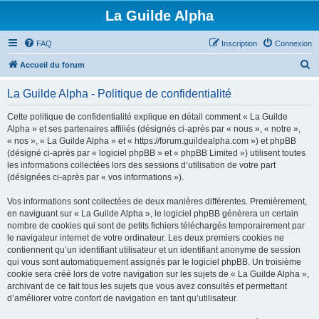
La Guilde Alpha
FAQ
Inscription
Connexion
R
Accueil du forum
e
La Guilde Alpha - Politique de confidentialité
c
h
Cette politique de confidentialité explique en détail comment « La Guilde
Alpha » et ses partenaires affiliés (désignés ci-après par « nous », « notre »,
e
« nos », « La Guilde Alpha » et « https://forum.guildealpha.com ») et phpBB
r
(désigné ci-après par « logiciel phpBB » et « phpBB Limited ») utilisent toutes
les informations collectées lors des sessions d’utilisation de votre part
c
(désignées ci-après par « vos informations »).
h
Vos informations sont collectées de deux manières différentes. Premièrement,
e
en naviguant sur « La Guilde Alpha », le logiciel phpBB génèrera un certain
r
nombre de cookies qui sont de petits fichiers téléchargés temporairement par
le navigateur internet de votre ordinateur. Les deux premiers cookies ne
contiennent qu’un identifiant utilisateur et un identifiant anonyme de session
qui vous sont automatiquement assignés par le logiciel phpBB. Un troisième
cookie sera créé lors de votre navigation sur les sujets de « La Guilde Alpha »,
archivant de ce fait tous les sujets que vous avez consultés et permettant
d’améliorer votre confort de navigation en tant qu’utilisateur.