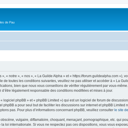
ôles de Pau
 », « notre », « nos », « La Guilde Alpha » et « https://forum.guildealpha.com »), 
 de toutes les conditions suivantes, veuillez ne pas utiliser et accéder à « La Gu
ations, bien que nous vous conseillons de vérifier régulièrement par vous-même. En
z d’être légalement responsable des conditions modifiées et mises à jour.
 logiciel phpBB » et « phpBB Limited ») qui est un logiciel de forum de discussio
iel phpBB a pour seul but de faciliter les discussions sur internet et phpBB Limit
ptons pas. Pour plus d’informations concernant phpBB, veuillez consulter
le site 
obscène, vulgaire, diffamatoire, choquant, menaçant, pornographique, etc. qui pourr
 la loi internationale. Si vous ne respectez pas ces dispositions, vous vous expose