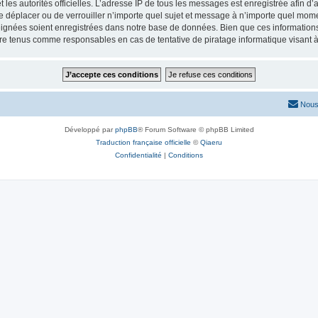
 et les autorités officielles. L’adresse IP de tous les messages est enregistrée afin 
de déplacer ou de verrouiller n’importe quel sujet et message à n’importe quel mome
ignées soient enregistrées dans notre base de données. Bien que ces informations n
tre tenus comme responsables en cas de tentative de piratage informatique visant
Nous
Développé par
phpBB
® Forum Software © phpBB Limited
Traduction française officielle
©
Qiaeru
Confidentialité
|
Conditions