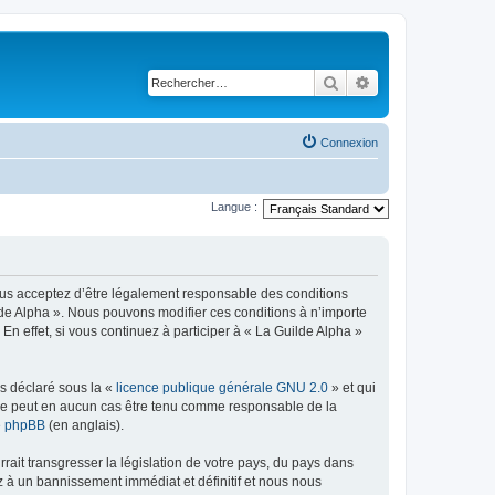
Rechercher
Recherche avancé
Connexion
Langue :
vous acceptez d’être légalement responsable des conditions
ilde Alpha ». Nous pouvons modifier ces conditions à n’importe
 effet, si vous continuez à participer à « La Guilde Alpha »
ns déclaré sous la «
licence publique générale GNU 2.0
» et qui
ed ne peut en aucun cas être tenu comme responsable de la
de phpBB
(en anglais).
ait transgresser la législation de votre pays, du pays dans
z à un bannissement immédiat et définitif et nous nous