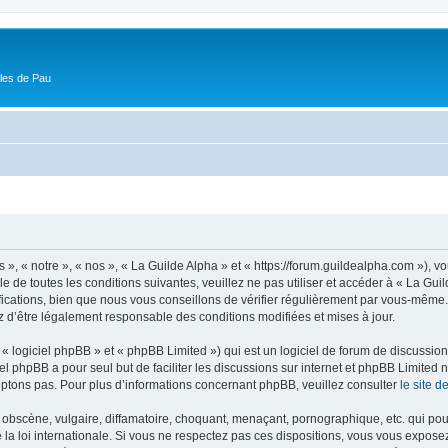
ôles de Pau
 », « notre », « nos », « La Guilde Alpha » et « https://forum.guildealpha.com »), 
 de toutes les conditions suivantes, veuillez ne pas utiliser et accéder à « La Gu
ations, bien que nous vous conseillons de vérifier régulièrement par vous-même. En
z d’être légalement responsable des conditions modifiées et mises à jour.
 logiciel phpBB » et « phpBB Limited ») qui est un logiciel de forum de discussio
iel phpBB a pour seul but de faciliter les discussions sur internet et phpBB Limit
ptons pas. Pour plus d’informations concernant phpBB, veuillez consulter
le site 
obscène, vulgaire, diffamatoire, choquant, menaçant, pornographique, etc. qui pourr
 la loi internationale. Si vous ne respectez pas ces dispositions, vous vous expose