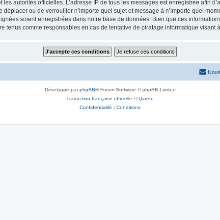
 et les autorités officielles. L’adresse IP de tous les messages est enregistrée afin 
de déplacer ou de verrouiller n’importe quel sujet et message à n’importe quel mome
ignées soient enregistrées dans notre base de données. Bien que ces informations n
tre tenus comme responsables en cas de tentative de piratage informatique visant
Nous
Développé par
phpBB
® Forum Software © phpBB Limited
Traduction française officielle
©
Qiaeru
Confidentialité
|
Conditions