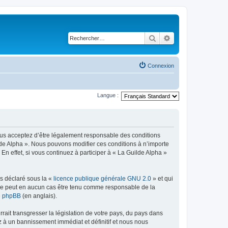
Rechercher
Recherche avancé
Connexion
Langue :
vous acceptez d’être légalement responsable des conditions
ilde Alpha ». Nous pouvons modifier ces conditions à n’importe
 effet, si vous continuez à participer à « La Guilde Alpha »
ns déclaré sous la «
licence publique générale GNU 2.0
» et qui
ed ne peut en aucun cas être tenu comme responsable de la
de phpBB
(en anglais).
ait transgresser la législation de votre pays, du pays dans
z à un bannissement immédiat et définitif et nous nous