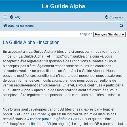
La Guilde Alpha
FAQ
Connexion
R
Accueil du forum
e
Langue :
c
La Guilde Alpha - Inscription
h
En accédant à « La Guilde Alpha » (désigné ci-après par « nous », « notre »,
e
« nos », « La Guilde Alpha » et « https://forum.guildealpha.com »), vous
r
acceptez d’être légalement responsable des conditions suivantes. Si vous
n’acceptez pas d’être légalement responsable de toutes les conditions
c
suivantes, veuillez ne pas utiliser et accéder à « La Guilde Alpha ». Nous
h
pouvons modifier ces conditions à n’importe quel moment et nous essaierons
e
de vous informer de ces modifications, bien que nous vous conseillons de
vérifier régulièrement par vous-même. En effet, si vous continuez à participer à
r
« La Guilde Alpha » après que des modifications aient été effectuées, vous
acceptez d’être légalement responsable des conditions modifiées et mises à
jour.
Nos forums sont développés par phpBB (désignés ci-après par « logiciel
phpBB » et « phpBB Limited ») qui est un logiciel de forum de discussions
déclaré sous la «
licence publique générale GNU 2.0
» et qui peut être
téléchargé sur
le site de phpBB
(en anglais). Le logiciel phpBB a pour seul but