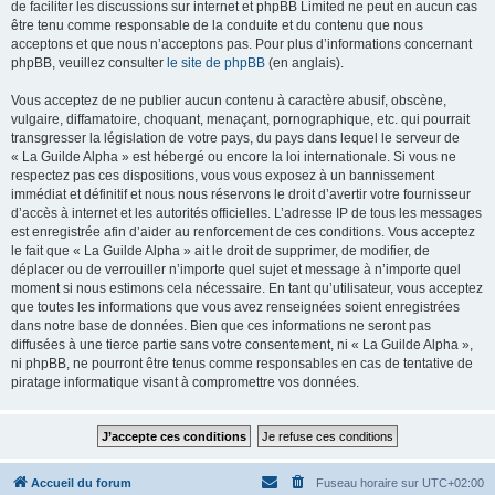
de faciliter les discussions sur internet et phpBB Limited ne peut en aucun cas
être tenu comme responsable de la conduite et du contenu que nous
acceptons et que nous n’acceptons pas. Pour plus d’informations concernant
phpBB, veuillez consulter
le site de phpBB
(en anglais).
Vous acceptez de ne publier aucun contenu à caractère abusif, obscène,
vulgaire, diffamatoire, choquant, menaçant, pornographique, etc. qui pourrait
transgresser la législation de votre pays, du pays dans lequel le serveur de
« La Guilde Alpha » est hébergé ou encore la loi internationale. Si vous ne
respectez pas ces dispositions, vous vous exposez à un bannissement
immédiat et définitif et nous nous réservons le droit d’avertir votre fournisseur
d’accès à internet et les autorités officielles. L’adresse IP de tous les messages
est enregistrée afin d’aider au renforcement de ces conditions. Vous acceptez
le fait que « La Guilde Alpha » ait le droit de supprimer, de modifier, de
déplacer ou de verrouiller n’importe quel sujet et message à n’importe quel
moment si nous estimons cela nécessaire. En tant qu’utilisateur, vous acceptez
que toutes les informations que vous avez renseignées soient enregistrées
dans notre base de données. Bien que ces informations ne seront pas
diffusées à une tierce partie sans votre consentement, ni « La Guilde Alpha »,
ni phpBB, ne pourront être tenus comme responsables en cas de tentative de
piratage informatique visant à compromettre vos données.
Accueil du forum
Fuseau horaire sur
UTC+02:00