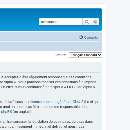
Rechercher
Recherche avancé
Connexion
Langue :
vous acceptez d’être légalement responsable des conditions
ilde Alpha ». Nous pouvons modifier ces conditions à n’importe
 effet, si vous continuez à participer à « La Guilde Alpha »
ns déclaré sous la «
licence publique générale GNU 2.0
» et qui
ed ne peut en aucun cas être tenu comme responsable de la
de phpBB
(en anglais).
ait transgresser la législation de votre pays, du pays dans
z à un bannissement immédiat et définitif et nous nous