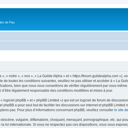
ôles de Pau
 », « notre », « nos », « La Guilde Alpha » et « https://forum.guildealpha.com »), 
 de toutes les conditions suivantes, veuillez ne pas utiliser et accéder à « La Gu
ations, bien que nous vous conseillons de vérifier régulièrement par vous-même. En
z d’être légalement responsable des conditions modifiées et mises à jour.
 logiciel phpBB » et « phpBB Limited ») qui est un logiciel de forum de discussio
iel phpBB a pour seul but de faciliter les discussions sur internet et phpBB Limit
ptons pas. Pour plus d’informations concernant phpBB, veuillez consulter
le site 
obscène, vulgaire, diffamatoire, choquant, menaçant, pornographique, etc. qui pourr
 la loi internationale. Si vous ne respectez pas ces dispositions, vous vous expose