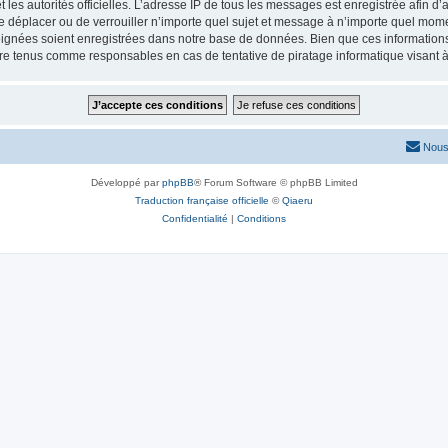
 et les autorités officielles. L’adresse IP de tous les messages est enregistrée afin 
de déplacer ou de verrouiller n’importe quel sujet et message à n’importe quel mome
ignées soient enregistrées dans notre base de données. Bien que ces informations n
tre tenus comme responsables en cas de tentative de piratage informatique visant
Nous
Développé par
phpBB
® Forum Software © phpBB Limited
Traduction française officielle
©
Qiaeru
Confidentialité
|
Conditions