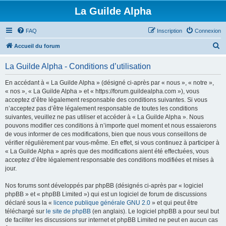
La Guilde Alpha
FAQ
Inscription
Connexion
R
Accueil du forum
e
La Guilde Alpha - Conditions d’utilisation
c
h
En accédant à « La Guilde Alpha » (désigné ci-après par « nous », « notre »,
« nos », « La Guilde Alpha » et « https://forum.guildealpha.com »), vous
e
acceptez d’être légalement responsable des conditions suivantes. Si vous
r
n’acceptez pas d’être légalement responsable de toutes les conditions
suivantes, veuillez ne pas utiliser et accéder à « La Guilde Alpha ». Nous
c
pouvons modifier ces conditions à n’importe quel moment et nous essaierons
h
de vous informer de ces modifications, bien que nous vous conseillons de
vérifier régulièrement par vous-même. En effet, si vous continuez à participer à
e
« La Guilde Alpha » après que des modifications aient été effectuées, vous
r
acceptez d’être légalement responsable des conditions modifiées et mises à
jour.
Nos forums sont développés par phpBB (désignés ci-après par « logiciel
phpBB » et « phpBB Limited ») qui est un logiciel de forum de discussions
déclaré sous la «
licence publique générale GNU 2.0
» et qui peut être
téléchargé sur
le site de phpBB
(en anglais). Le logiciel phpBB a pour seul but
de faciliter les discussions sur internet et phpBB Limited ne peut en aucun cas