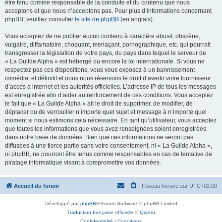
être tenu comme responsable de la conduite et du contenu que nous
acceptons et que nous n’acceptons pas. Pour plus d’informations concernant
phpBB, veuillez consulter
le site de phpBB
(en anglais).
Vous acceptez de ne publier aucun contenu à caractère abusif, obscène,
vulgaire, diffamatoire, choquant, menaçant, pornographique, etc. qui pourrait
transgresser la législation de votre pays, du pays dans lequel le serveur de
« La Guilde Alpha » est hébergé ou encore la loi internationale. Si vous ne
respectez pas ces dispositions, vous vous exposez à un bannissement
immédiat et définitif et nous nous réservons le droit d’avertir votre fournisseur
d’accès à internet et les autorités officielles. L’adresse IP de tous les messages
est enregistrée afin d’aider au renforcement de ces conditions. Vous acceptez
le fait que « La Guilde Alpha » ait le droit de supprimer, de modifier, de
déplacer ou de verrouiller n’importe quel sujet et message à n’importe quel
moment si nous estimons cela nécessaire. En tant qu’utilisateur, vous acceptez
que toutes les informations que vous avez renseignées soient enregistrées
dans notre base de données. Bien que ces informations ne seront pas
diffusées à une tierce partie sans votre consentement, ni « La Guilde Alpha »,
ni phpBB, ne pourront être tenus comme responsables en cas de tentative de
piratage informatique visant à compromettre vos données.
Accueil du forum
Fuseau horaire sur
UTC+02:00
Développé par
phpBB
® Forum Software © phpBB Limited
Traduction française officielle
©
Qiaeru
Confidentialité
|
Conditions