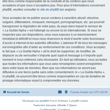
être tenu comme responsable de la conduite et du contenu que nous
acceptons et que nous n’acceptons pas. Pour plus d’informations concernant
phpBB, veuillez consulter
le site de phpBB
(en anglais).
Vous acceptez de ne publier aucun contenu à caractère abusif, obscène,
vulgaire, diffamatoire, choquant, menaçant, pornographique, etc. qui pourrait
transgresser la législation de votre pays, du pays dans lequel le serveur de
« La Guilde Alpha » est hébergé ou encore la loi internationale. Si vous ne
respectez pas ces dispositions, vous vous exposez à un bannissement
immédiat et définitif et nous nous réservons le droit d’avertir votre fournisseur
d’accès à internet et les autorités officielles. L’adresse IP de tous les messages
est enregistrée afin d’aider au renforcement de ces conditions. Vous acceptez
le fait que « La Guilde Alpha » ait le droit de supprimer, de modifier, de
déplacer ou de verrouiller n’importe quel sujet et message à n’importe quel
moment si nous estimons cela nécessaire. En tant qu’utilisateur, vous acceptez
que toutes les informations que vous avez renseignées soient enregistrées
dans notre base de données. Bien que ces informations ne seront pas
diffusées à une tierce partie sans votre consentement, ni « La Guilde Alpha »,
ni phpBB, ne pourront être tenus comme responsables en cas de tentative de
piratage informatique visant à compromettre vos données.
Accueil du forum
Fuseau horaire sur
UTC+02:00
Développé par
phpBB
® Forum Software © phpBB Limited
Traduction française officielle
©
Qiaeru
Confidentialité
|
Conditions