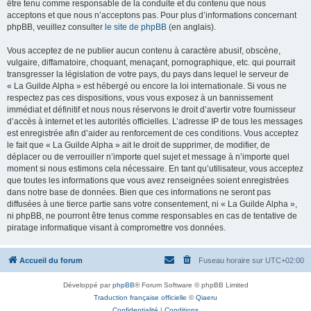
être tenu comme responsable de la conduite et du contenu que nous
acceptons et que nous n’acceptons pas. Pour plus d’informations concernant
phpBB, veuillez consulter
le site de phpBB
(en anglais).
Vous acceptez de ne publier aucun contenu à caractère abusif, obscène,
vulgaire, diffamatoire, choquant, menaçant, pornographique, etc. qui pourrait
transgresser la législation de votre pays, du pays dans lequel le serveur de
« La Guilde Alpha » est hébergé ou encore la loi internationale. Si vous ne
respectez pas ces dispositions, vous vous exposez à un bannissement
immédiat et définitif et nous nous réservons le droit d’avertir votre fournisseur
d’accès à internet et les autorités officielles. L’adresse IP de tous les messages
est enregistrée afin d’aider au renforcement de ces conditions. Vous acceptez
le fait que « La Guilde Alpha » ait le droit de supprimer, de modifier, de
déplacer ou de verrouiller n’importe quel sujet et message à n’importe quel
moment si nous estimons cela nécessaire. En tant qu’utilisateur, vous acceptez
que toutes les informations que vous avez renseignées soient enregistrées
dans notre base de données. Bien que ces informations ne seront pas
diffusées à une tierce partie sans votre consentement, ni « La Guilde Alpha »,
ni phpBB, ne pourront être tenus comme responsables en cas de tentative de
piratage informatique visant à compromettre vos données.
Accueil du forum
Fuseau horaire sur
UTC+02:00
Développé par
phpBB
® Forum Software © phpBB Limited
Traduction française officielle
©
Qiaeru
Confidentialité
|
Conditions