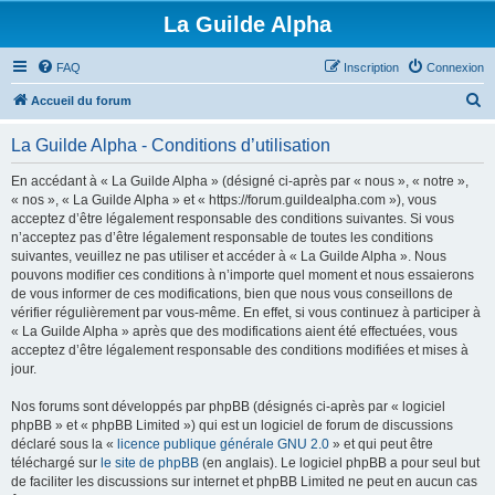
La Guilde Alpha
FAQ
Inscription
Connexion
R
Accueil du forum
e
La Guilde Alpha - Conditions d’utilisation
c
h
En accédant à « La Guilde Alpha » (désigné ci-après par « nous », « notre »,
« nos », « La Guilde Alpha » et « https://forum.guildealpha.com »), vous
e
acceptez d’être légalement responsable des conditions suivantes. Si vous
r
n’acceptez pas d’être légalement responsable de toutes les conditions
suivantes, veuillez ne pas utiliser et accéder à « La Guilde Alpha ». Nous
c
pouvons modifier ces conditions à n’importe quel moment et nous essaierons
h
de vous informer de ces modifications, bien que nous vous conseillons de
vérifier régulièrement par vous-même. En effet, si vous continuez à participer à
e
« La Guilde Alpha » après que des modifications aient été effectuées, vous
r
acceptez d’être légalement responsable des conditions modifiées et mises à
jour.
Nos forums sont développés par phpBB (désignés ci-après par « logiciel
phpBB » et « phpBB Limited ») qui est un logiciel de forum de discussions
déclaré sous la «
licence publique générale GNU 2.0
» et qui peut être
téléchargé sur
le site de phpBB
(en anglais). Le logiciel phpBB a pour seul but
de faciliter les discussions sur internet et phpBB Limited ne peut en aucun cas