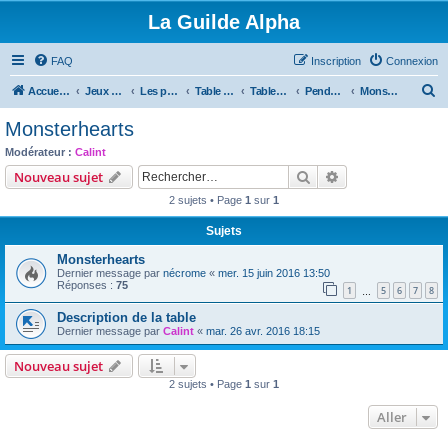
La Guilde Alpha
FAQ
Inscription
Connexion
R
Accueil du forum
Jeux de rôles
Les parties de la Guilde
Table en cours, à venir ou en pause
Tables fini ou en pause
Pendant ce temps là, a Veracruz
Monsterhearts
e
Monsterhearts
c
Modérateur :
Calint
h
Rechercher
Recherche avanc
Nouveau sujet
e
2 sujets • Page
1
sur
1
r
Sujets
c
Monsterhearts
h
Dernier message par
nécrome
«
mer. 15 juin 2016 13:50
e
Réponses :
75
1
5
6
7
8
…
r
Description de la table
Dernier message par
Calint
«
mar. 26 avr. 2016 18:15
Nouveau sujet
2 sujets • Page
1
sur
1
Aller