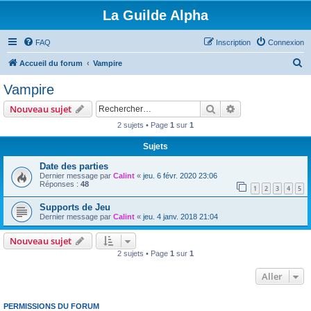
La Guilde Alpha
FAQ
Inscription
Connexion
R
Accueil du forum
Vampire
e
Vampire
c
Rechercher
Recherche avanc
Nouveau sujet
h
2 sujets • Page
1
sur
1
e
Sujets
r
c
Date des parties
Dernier message par
Calint
«
jeu. 6 févr. 2020 23:06
h
Réponses :
48
1
2
3
4
5
e
Supports de Jeu
r
Dernier message par
Calint
«
jeu. 4 janv. 2018 21:04
Nouveau sujet
2 sujets • Page
1
sur
1
Aller
PERMISSIONS DU FORUM