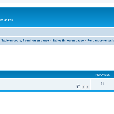
ôles de Pau
Table en cours, à venir ou en pause
Tables fini ou en pause
Pendant ce temps là
cher
cherche avancée
RÉPONSES
18
1
2