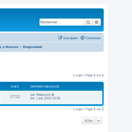
Rechercher
Recherche avancé
Inscription
Connexion
, a Veracruz
Dragondead
1 sujet • Page
1
sur
1
VUES
DERNIER MESSAGE
par
Vollauvent
27722
lun. 1 juil. 2019 13:09
1 sujet • Page
1
sur
1
Aller