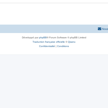
Nous
Développé par
phpBB
® Forum Software © phpBB Limited
Traduction française officielle
©
Qiaeru
Confidentialité
|
Conditions