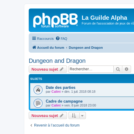
La Guilde Alpha
Forum de l'association de jeux de r
Raccourcis
FAQ
Accueil du forum
Dungeon and Dragon
Dungeon and Dragon
Recher
Re
Nouveau sujet
SUJETS
Date des parties
par
Calint
»
dim. 1 juil. 2018 08:18
Cadre de campagne
par
Calint
»
ven. 8 juin 2018 23:00
Nouveau sujet
Revenir à l’accueil du forum