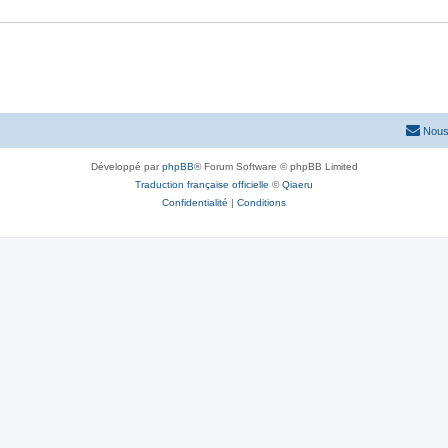
Nous
Développé par
phpBB
® Forum Software © phpBB Limited
Traduction française officielle
©
Qiaeru
Confidentialité
|
Conditions