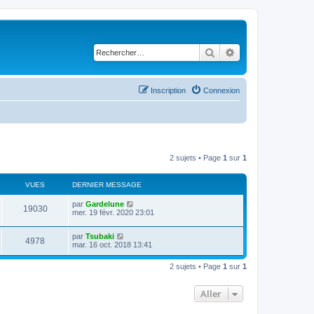
Rechercher
Recherche avancé
Inscription
Connexion
2 sujets • Page
1
sur
1
VUES
DERNIER MESSAGE
par
Gardelune
19030
mer. 19 févr. 2020 23:01
par
Tsubaki
4978
mar. 16 oct. 2018 13:41
2 sujets • Page
1
sur
1
Aller