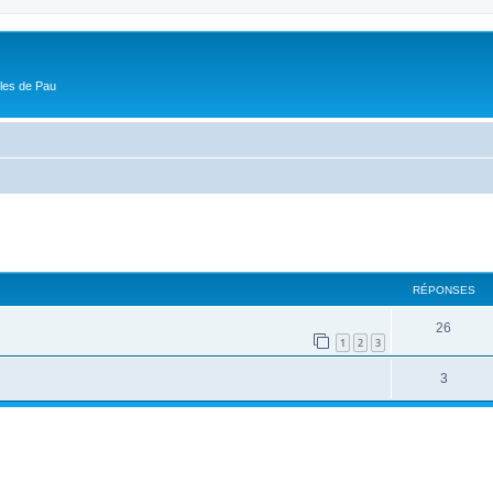
ôles de Pau
cher
cherche avancée
RÉPONSES
26
1
2
3
3