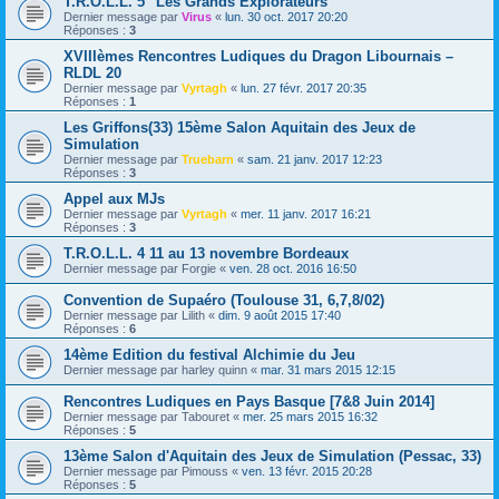
T.R.O.L.L. 5 "Les Grands Explorateurs"
Dernier message par
Virus
«
lun. 30 oct. 2017 20:20
Réponses :
3
XVIIIèmes Rencontres Ludiques du Dragon Libournais –
RLDL 20
Dernier message par
Vyrtagh
«
lun. 27 févr. 2017 20:35
Réponses :
1
Les Griffons(33) 15ème Salon Aquitain des Jeux de
Simulation
Dernier message par
Truebarn
«
sam. 21 janv. 2017 12:23
Réponses :
3
Appel aux MJs
Dernier message par
Vyrtagh
«
mer. 11 janv. 2017 16:21
Réponses :
3
T.R.O.L.L. 4 11 au 13 novembre Bordeaux
Dernier message par
Forgie
«
ven. 28 oct. 2016 16:50
Convention de Supaéro (Toulouse 31, 6,7,8/02)
Dernier message par
Lilith
«
dim. 9 août 2015 17:40
Réponses :
6
14ème Edition du festival Alchimie du Jeu
Dernier message par
harley quinn
«
mar. 31 mars 2015 12:15
Rencontres Ludiques en Pays Basque [7&8 Juin 2014]
Dernier message par
Tabouret
«
mer. 25 mars 2015 16:32
Réponses :
5
13ème Salon d'Aquitain des Jeux de Simulation (Pessac, 33)
Dernier message par
Pimouss
«
ven. 13 févr. 2015 20:28
Réponses :
5