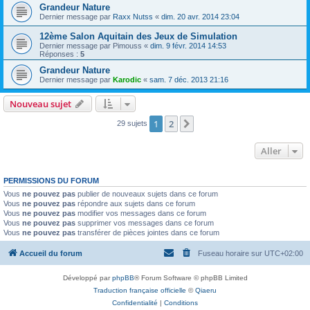
Grandeur Nature
Dernier message par
Raxx Nutss
«
dim. 20 avr. 2014 23:04
12ème Salon Aquitain des Jeux de Simulation
Dernier message par
Pimouss
«
dim. 9 févr. 2014 14:53
Réponses :
5
Grandeur Nature
Dernier message par
Karodic
«
sam. 7 déc. 2013 21:16
Nouveau sujet
1
2
Suivant
29 sujets
Aller
PERMISSIONS DU FORUM
Vous
ne pouvez pas
publier de nouveaux sujets dans ce forum
Vous
ne pouvez pas
répondre aux sujets dans ce forum
Vous
ne pouvez pas
modifier vos messages dans ce forum
Vous
ne pouvez pas
supprimer vos messages dans ce forum
Vous
ne pouvez pas
transférer de pièces jointes dans ce forum
Accueil du forum
Fuseau horaire sur
UTC+02:00
Développé par
phpBB
® Forum Software © phpBB Limited
Traduction française officielle
©
Qiaeru
Confidentialité
|
Conditions