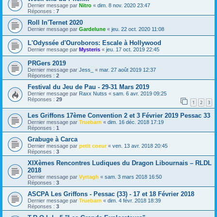
Dernier message par
Nitro
«
dim. 8 nov. 2020 23:47
Réponses :
7
Roll In'Ternet 2020
Dernier message par
Gardelune
«
jeu. 22 oct. 2020 11:08
L'Odyssée d'Ouroboros: Escale à Hollywood
Dernier message par
Mysteris
«
jeu. 17 oct. 2019 22:45
PRGers 2019
Dernier message par
Jess_
«
mar. 27 août 2019 12:37
Réponses :
2
Festival du Jeu de Pau - 29-31 Mars 2019
Dernier message par
Raxx Nutss
«
sam. 6 avr. 2019 09:25
Réponses :
29
1
2
3
Les Griffons 17ème Convention 2 et 3 Février 2019 Pessac 33
Dernier message par
Truebarn
«
dim. 16 déc. 2018 17:19
Réponses :
1
Grabuge à Carca
Dernier message par
petit coeur
«
ven. 13 avr. 2018 20:45
Réponses :
3
XIXèmes Rencontres Ludiques du Dragon Libournais – RLDL
2018
Dernier message par
Vyrtagh
«
sam. 3 mars 2018 16:50
Réponses :
3
ASCPA Les Griffons - Pessac (33) - 17 et 18 Février 2018
Dernier message par
Truebarn
«
dim. 4 févr. 2018 18:39
Réponses :
3