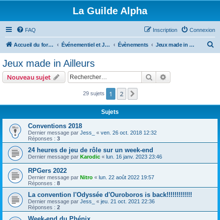
La Guilde Alpha
FAQ
Inscription
Connexion
R
Accueil du forum
Événementiel et Jeux de Société
Évènements
Jeux made in Ailleurs
e
Jeux made in Ailleurs
c
Rechercher
Recherche avanc
Nouveau sujet
h
e
1
2
Suivant
29 sujets
r
Sujets
c
Conventions 2018
h
Dernier message par
Jess_
«
ven. 26 oct. 2018 12:32
Réponses :
3
e
24 heures de jeu de rôle sur un week-end
r
Dernier message par
Karodic
«
lun. 16 janv. 2023 23:46
RPGers 2022
Dernier message par
Nitro
«
lun. 22 août 2022 19:57
Réponses :
8
La convention l'Odyssée d'Ouroboros is back!!!!!!!!!!!!!
Dernier message par
Jess_
«
jeu. 21 oct. 2021 22:36
Réponses :
2
Week-end du Phénix