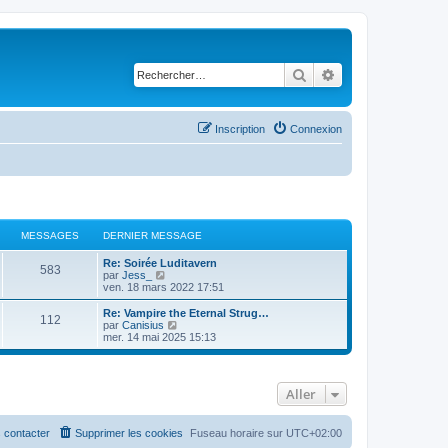
Rechercher
Recherche avancé
Inscription
Connexion
MESSAGES
DERNIER MESSAGE
Re: Soirée Luditavern
583
C
par
Jess_
o
ven. 18 mars 2022 17:51
n
s
Re: Vampire the Eternal Strug…
112
u
C
par
Canisius
l
o
mer. 14 mai 2025 15:13
t
n
e
s
r
u
l
l
Aller
e
t
d
e
e
r
r
l
 contacter
Supprimer les cookies
Fuseau horaire sur
UTC+02:00
n
e