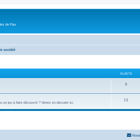
ôles de Pau
e société
SUJETS
9
13
u un jeu à faire découvrir ? Venez en discuter ici.
Nous