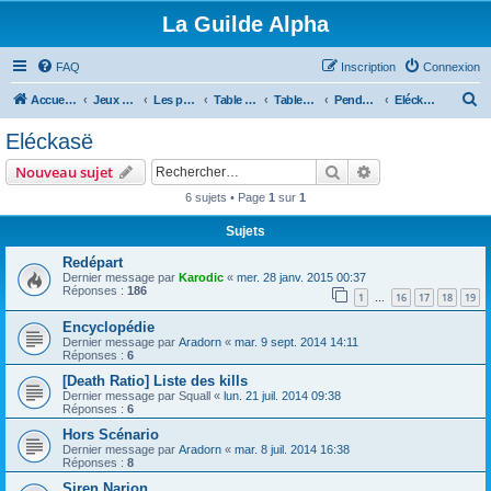
La Guilde Alpha
FAQ
Inscription
Connexion
R
Accueil du forum
Jeux de rôles
Les parties de la Guilde
Table en cours, à venir ou en pause
Tables fini ou en pause
Pendant ce temps là, a Veracruz
Eléckasë
e
Eléckasë
c
Rechercher
Recherche avanc
Nouveau sujet
h
6 sujets • Page
1
sur
1
e
Sujets
r
c
Redépart
Dernier message par
Karodic
«
mer. 28 janv. 2015 00:37
h
Réponses :
186
1
16
17
18
19
…
e
Encyclopédie
r
Dernier message par
Aradorn
«
mar. 9 sept. 2014 14:11
Réponses :
6
[Death Ratio] Liste des kills
Dernier message par
Squall
«
lun. 21 juil. 2014 09:38
Réponses :
6
Hors Scénario
Dernier message par
Aradorn
«
mar. 8 juil. 2014 16:38
Réponses :
8
Siren Narion