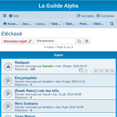
La Guilde Alpha
FAQ
Inscription
Connexion
R
Accueil du forum
Jeux de rôles
Les parties de la Guilde
Table en cours, à venir ou en pause
Tables fini ou en pause
Pendant ce temps là, a Veracruz
Eléckasë
e
Eléckasë
c
Rechercher
Recherche avanc
Nouveau sujet
h
6 sujets • Page
1
sur
1
e
Sujets
r
c
Redépart
Dernier message par
Karodic
«
mer. 28 janv. 2015 00:37
h
Réponses :
186
1
16
17
18
19
…
e
Encyclopédie
r
Dernier message par
Aradorn
«
mar. 9 sept. 2014 14:11
Réponses :
6
[Death Ratio] Liste des kills
Dernier message par
Squall
«
lun. 21 juil. 2014 09:38
Réponses :
6
Hors Scénario
Dernier message par
Aradorn
«
mar. 8 juil. 2014 16:38
Réponses :
8
Siren Narion