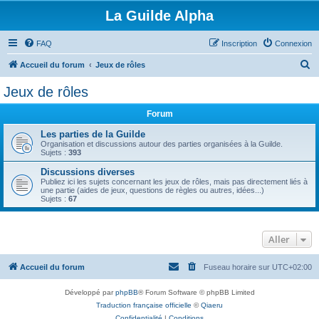
La Guilde Alpha
FAQ
Inscription
Connexion
R
Accueil du forum
Jeux de rôles
e
Jeux de rôles
c
Forum
h
e
Les parties de la Guilde
Organisation et discussions autour des parties organisées à la Guilde.
r
Sujets :
393
c
Discussions diverses
Publiez ici les sujets concernant les jeux de rôles, mais pas directement liés à
h
une partie (aides de jeux, questions de règles ou autres, idées...)
Sujets :
67
e
r
Aller
Accueil du forum
Fuseau horaire sur
UTC+02:00
Développé par
phpBB
® Forum Software © phpBB Limited
Traduction française officielle
©
Qiaeru
Confidentialité
|
Conditions