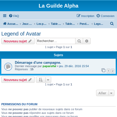
La Guilde Alpha
FAQ
Inscription
Connexion
R
Accueil du forum
Jeux de rôles
Les parties de la Guilde
Table en cours, à venir ou en pause
Tables fini ou en pause
Pendant ce temps là, a Veracruz
Legend of Avatar
e
Legend of Avatar
c
Rechercher
Recherche avanc
Nouveau sujet
h
1 sujet • Page
1
sur
1
e
Sujets
r
c
Démarrage d'une campagne.
Dernier message par
paparsifal
«
jeu. 29 déc. 2016 15:54
h
Réponses :
15
1
2
e
Nouveau sujet
r
1 sujet • Page
1
sur
1
Aller
PERMISSIONS DU FORUM
Vous
ne pouvez pas
publier de nouveaux sujets dans ce forum
Vous
ne pouvez pas
répondre aux sujets dans ce forum
Vous
ne pouvez pas
modifier vos messages dans ce forum