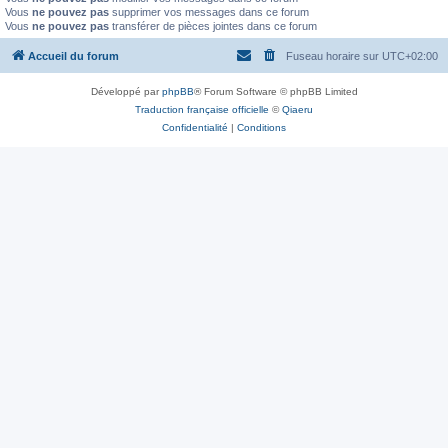
Vous
ne pouvez pas
supprimer vos messages dans ce forum
Vous
ne pouvez pas
transférer de pièces jointes dans ce forum
Accueil du forum
Fuseau horaire sur
UTC+02:00
Développé par
phpBB
® Forum Software © phpBB Limited
Traduction française officielle
©
Qiaeru
Confidentialité
|
Conditions