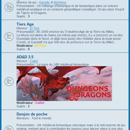
Meneur de jeu :
Karodic
&
Marfores
Présentation : Un mélange d'historique et de fantastique dans un univers
médiéval asiatique et un contexte géopolitique compliqué. Un jeu dans l'esprit
de Tigres et Dragons.
Sujets :
3
Tiers Age
Meneur :
El Toto
Présentation : An 1640 environ du Troisième Age de la Terre du Milieu.
La Moria est pleine de Nains (et même pas morts), il y a (encore) un roi des
Dunedain dans le Nord, et déjà (tout juste) des Hobbits dans la toute jeune
Comté, et Gandalf n'a que 500 ans de présence sur la Terre du Milieu.
Modérateur :
El Toto
Sujets :
8
AD&D 3.5
Meneur :
Calint
Présentation : La base du JdR médiéval fantastique.
Modérateur :
Calint
Sujets :
2
Donjon de poche
Meneurs : Tout le monde
Présentation : Jdr médiéval-fantastique classique mais à la mécanisme de jeu
original, mettant ainsi à contribution les joueurs pour laisser place à une plus