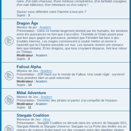
noire, d'un lutin chasseur, d'une méduse conspiratrice, d'un farfadet voyageur,
d'un nain bâtisseur, d'un minotaure ou d'un satyre !
Saurez vous défendre votre Flamme à tout prix ?
Sujets :
3
Dragon Âge
Meneur de jeu :
Aradorn
Présentation : Dans ce monde largement dominé par les humains, les tensions
entre les puissances ne font que s'accroître. Tévintide et Orlaïs jouent pour
que leur pays gagne en puissance, pendant que Férelden fait face à des
troubles internes. Les mages commencent à vouloir mettre un terme à
l'autorité que la Chantrie possède sur eux. Les qunaris restent une menace
bien que lointaine. Et les dragons, que tous croyaient disparus, font leur retour
en Thédas.
Modérateur :
Aradorn
Sujets :
2
Fallout Alpha
Meneur de Jeu :
Aradorn
Présentation : JDR basé sur le monde de Fallout. Une seule régle : survivre!
Vous prendrez bien un petit nukecola!
Modérateur :
Aradorn
Sujets :
14
Métal Adventure
Meneur de Jeu :
Aradorn
Présentation : Devenez des pirates et partez à la conquête de l'espace.
Modérateur :
Aradorn
Sujets :
11
Stargate Coalition
Meneuse de Jeu :
Virus
Présentation : Stargate Coalition se déroule dans les univers de Stargate SG1,
Stargate Atlantis et Stargate Universe. Stargate ou La Porte des étoiles est un
univers de science-fiction basé sur des voyages entre des planètes situées