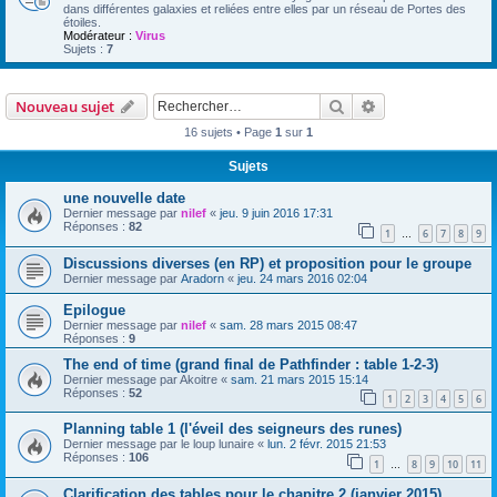
dans différentes galaxies et reliées entre elles par un réseau de Portes des
étoiles.
Modérateur :
Virus
Sujets :
7
Rechercher
Recherche avanc
Nouveau sujet
16 sujets • Page
1
sur
1
Sujets
une nouvelle date
Dernier message par
nilef
«
jeu. 9 juin 2016 17:31
Réponses :
82
1
6
7
8
9
…
Discussions diverses (en RP) et proposition pour le groupe
Dernier message par
Aradorn
«
jeu. 24 mars 2016 02:04
Epilogue
Dernier message par
nilef
«
sam. 28 mars 2015 08:47
Réponses :
9
The end of time (grand final de Pathfinder : table 1-2-3)
Dernier message par
Akoitre
«
sam. 21 mars 2015 15:14
Réponses :
52
1
2
3
4
5
6
Planning table 1 (l'éveil des seigneurs des runes)
Dernier message par
le loup lunaire
«
lun. 2 févr. 2015 21:53
Réponses :
106
1
8
9
10
11
…
Clarification des tables pour le chapitre 2 (janvier 2015)