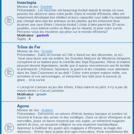
Insectopia
Meneur de jeu :
Gardoth
Présentation : Les insectes ont beaucoup évolué depuis le temps où vous
pouviez les observer dans votre jardin. Dans le monde d'Entoma, elles ont
notamment développé leur intellect et leurs capacités Leur taille n'a cependant
pas changé ainsi que les animaux ou les plantes qui les entourent.Vous
incarner une race d'intre ( insecte évolué ) choix à faire parmi les 20 races
jouables, vous lutterai contre un fléau qui se répand, et pour votre survie.
Percerez-vous les mystères qui pèse sur le monde d'Entoma?
Modérateur :
gardoth
Sujets :
4
Trône de Fer
Meneur de Jeu :
Growth
Présentation : Dans un monde où l´été s´étend sur des décennies, et où l
´hiver peut durer une vie entière, les Grandes Maisons de Westeros intriguent,
conspirent et se battent pour le contrôle des Sept Royaumes. Héros et traitres
peuvent devenir légendaires, tandis que d´autres rencontreront une fin terrible
et prématurée. L’honneur, l’aventure, la guerre et les complots vous attendent
dans les Sept Couronnes et au-delà ! Créez votre propre maison noble, vos
armoiries et vos personnages, et interprétez leur lutte pour le pouvoir, la
gloire… et la survie.
« Lorsqu’on s’amuse au jeu des trônes, il faut vaincre ou périr, il n’y a pas de
moyen terme.»-Cercei Lannister
Modérateur :
growth
Sujets :
3
Agone
Meneur de Jeu :
Aradorn
Présentation : Découvrez un univers d'héroic fantasy baroque et sombre où
résonne le fracas des armes et des sortilèges. Dans ce décor d'intrigues et de
merveilles, jouez un baron respecté par ses sujets, un ménestrel magicien
admiré de tous, un assassin voltigeur ou une espionne machiavélique..
Apprenez à maîtriser les quatre arts magiques e tl'Emprise, la magie des
danseurs... Entrez dans la peau d'un ogre musculeux, d'une mystérieuse fée