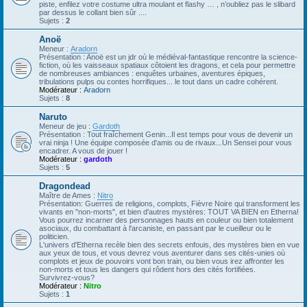
piste, enfilez votre costume ultra moulant et flashy … , n’oubliez pas le slibard
par dessus le collant bien sûr ....
Sujets :
2
Anoë
Meneur :
Aradorn
Présentation : Anoë est un jdr où le médiéval-fantastique rencontre la science-
fiction, où les vaisseaux spatiaux côtoient les dragons, et cela pour permettre
de nombreuses ambiances : enquêtes urbaines, aventures épiques,
tribulations pulps ou contes horrifiques... le tout dans un cadre cohérent.
Modérateur :
Aradorn
Sujets :
8
Naruto
Meneur de jeu :
Gardoth
Présentation : Tout fraîchement Genin...Il est temps pour vous de devenir un
vrai ninja ! Une équipe composée d'amis ou de rivaux...Un Sensei pour vous
encadrer. A vous de jouer !
Modérateur :
gardoth
Sujets :
5
Dragondead
Maître de Ames :
Nitro
Présentation: Guerres de religions, complots, Fièvre Noire qui transforment les
vivants en "non-morts", et bien d'autres mystères: TOUT VA BIEN en Etherna!
Vous pourrez incarner des personnages hauts en couleur ou bien totalement
asociaux, du combattant à l'arcaniste, en passant par le cueilleur ou le
politicien.
L'univers d'Etherna recèle bien des secrets enfouis, des mystères bien en vue
aux yeux de tous, et vous devrez vous aventurer dans ses cités-unies où
complots et jeux de pouvoirs vont bon train, ou bien vous irez affronter les
non-morts et tous les dangers qui rôdent hors des cités fortifiées.
Survivrez-vous?
Modérateur :
Nitro
Sujets :
1