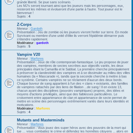
grande liberté. Se joue sans scénario.
Les MJ's seront tournant ainsi que les joueurs mais les personnages, eux,
resteront les mêmes et évolueront d'une partie à l'autre. Tout joueur est le
bienvenue !
Sujets :
4
Z-Corps
Meneur :
Gardoth
Présentation : Jeu de zombie où les joueurs vivront l'enfer sur terre. En mode
Survivant ou membre d'une unité d'élite ils verront l'épidémie démarrer puis
s'étendre rapidement.
Modérateur :
gardoth
Sujets :
5
Vampire V20
Meneur :
Marfores
Présentation : Jeux de rôle contemporain-fantastique. Le jeu propose de jouer
des vampires, membres de sectes secrètes aux objectifs variés, les deux
principales étant la Camarilla et le Sabbat. La première cherche principalement
à préserver la clandestinité des vampires et à se dissimuler au milieu des villes
humaines (la « Mascarade »), tandis que la seconde cherche à mettre à bas
ce système. Certains vampires ne se réclament d'aucun des deux bords.
Chaque buveur de sang appartient à l'un des « clans » existants, des familles
de vampires rattachés par des liens de filiation ...de sang ! Il en existe 13,
chacun ayant des disciplines (pouvoirs vampiriques) propres, des idées et
moyens d'actions privilégiés, ainsi que des faiblesses particulières. Le
croisement entre appartenance de clan et appartenance de secte permet de
mettre en scène des personnages extrêmement variés dans leurs identités et
motivations.
Modérateur :
Marfores
Sujets :
4
Mutants and Masterminds
Meneur :
Marfores
Présentation : Vous jouez des super héros avec des pouvoirs de la mort qui
tue … vous combattez le crime et défendez les honnêtes citoyens ... alors en