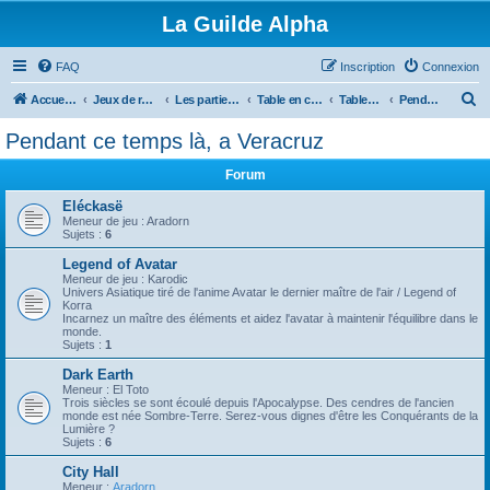
La Guilde Alpha
FAQ
Inscription
Connexion
R
Accueil du forum
Jeux de rôles
Les parties de la Guilde
Table en cours, à venir ou en pause
Tables fini ou en pause
Pendant ce temps là, a Veracruz
e
Pendant ce temps là, a Veracruz
c
Forum
h
e
Eléckasë
Meneur de jeu : Aradorn
r
Sujets :
6
c
Legend of Avatar
Meneur de jeu : Karodic
h
Univers Asiatique tiré de l'anime Avatar le dernier maître de l'air / Legend of
Korra
e
Incarnez un maître des éléments et aidez l'avatar à maintenir l'équilibre dans le
monde.
r
Sujets :
1
Dark Earth
Meneur : El Toto
Trois siècles se sont écoulé depuis l'Apocalypse. Des cendres de l'ancien
monde est née Sombre-Terre. Serez-vous dignes d'être les Conquérants de la
Lumière ?
Sujets :
6
City Hall
Meneur :
Aradorn