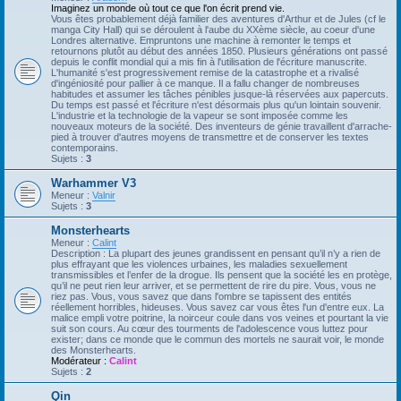
Imaginez un monde où tout ce que l'on écrit prend vie.
Vous êtes probablement déjà familier des aventures d'Arthur et de Jules (cf le
manga City Hall) qui se déroulent à l'aube du XXème siècle, au coeur d'une
Londres alternative. Empruntons une machine à remonter le temps et
retournons plutôt au début des années 1850. Plusieurs générations ont passé
depuis le conflit mondial qui a mis fin à l'utilisation de l'écriture manuscrite.
L'humanité s'est progressivement remise de la catastrophe et a rivalisé
d'ingéniosité pour pallier à ce manque. Il a fallu changer de nombreuses
habitudes et assumer les tâches pénibles jusque-là réservées aux papercuts.
Du temps est passé et l'écriture n'est désormais plus qu'un lointain souvenir.
L'industrie et la technologie de la vapeur se sont imposée comme les
nouveaux moteurs de la société. Des inventeurs de génie travaillent d'arrache-
pied à trouver d'autres moyens de transmettre et de conserver les textes
contemporains.
Sujets :
3
Warhammer V3
Meneur :
Valnir
Sujets :
3
Monsterhearts
Meneur :
Calint
Description : La plupart des jeunes grandissent en pensant qu’il n’y a rien de
plus effrayant que les violences urbaines, les maladies sexuellement
transmissibles et l’enfer de la drogue. Ils pensent que la société les en protège,
qu’il ne peut rien leur arriver, et se permettent de rire du pire. Vous, vous ne
riez pas. Vous, vous savez que dans l'ombre se tapissent des entités
réellement horribles, hideuses. Vous savez car vous êtes l'un d'entre eux. La
malice empli votre poitrine, la noirceur coule dans vos veines et pourtant la vie
suit son cours. Au cœur des tourments de l'adolescence vous luttez pour
exister; dans ce monde que le commun des mortels ne saurait voir, le monde
des Monsterhearts.
Modérateur :
Calint
Sujets :
2
Qin