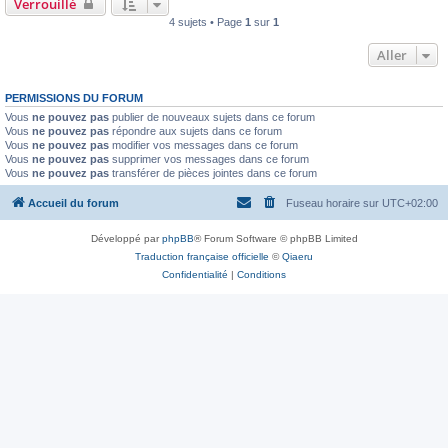
Verrouillé
4 sujets • Page
1
sur
1
Aller
PERMISSIONS DU FORUM
Vous
ne pouvez pas
publier de nouveaux sujets dans ce forum
Vous
ne pouvez pas
répondre aux sujets dans ce forum
Vous
ne pouvez pas
modifier vos messages dans ce forum
Vous
ne pouvez pas
supprimer vos messages dans ce forum
Vous
ne pouvez pas
transférer de pièces jointes dans ce forum
Accueil du forum
Fuseau horaire sur
UTC+02:00
Développé par
phpBB
® Forum Software © phpBB Limited
Traduction française officielle
©
Qiaeru
Confidentialité
|
Conditions