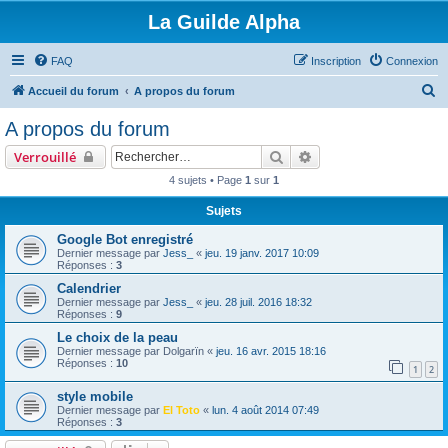
La Guilde Alpha
FAQ
Inscription
Connexion
R
Accueil du forum
A propos du forum
e
A propos du forum
c
Rechercher
Recherche avancée
Verrouillé
h
4 sujets • Page
1
sur
1
e
Sujets
r
c
Google Bot enregistré
Dernier message par
Jess_
«
jeu. 19 janv. 2017 10:09
h
Réponses :
3
e
Calendrier
Dernier message par
Jess_
«
jeu. 28 juil. 2016 18:32
r
Réponses :
9
Le choix de la peau
Dernier message par
Dolgarïn
«
jeu. 16 avr. 2015 18:16
Réponses :
10
1
2
style mobile
Dernier message par
El Toto
«
lun. 4 août 2014 07:49
Réponses :
3