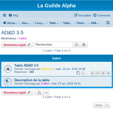
La Guilde Alpha
FAQ
Inscription
Connexion
R
Accueil du forum
Jeux de rôles
Les parties de la Guilde
Table en cours, à venir ou en pause
Tables fini ou en pause
Pendant ce temps là, a Veracruz
AD&D 3.5
e
AD&D 3.5
c
Modérateur :
Calint
h
Rechercher
Recherche avanc
Nouveau sujet
e
2 sujets • Page
1
sur
1
r
Sujets
c
Table AD&D 3.5
h
Dernier message par
Marfores
«
sam. 15 oct. 2016 10:38
e
Réponses :
280
1
26
27
28
29
…
r
Description de la table
Dernier message par
Calint
«
mer. 27 avr. 2016 18:41
Nouveau sujet
2 sujets • Page
1
sur
1
Aller