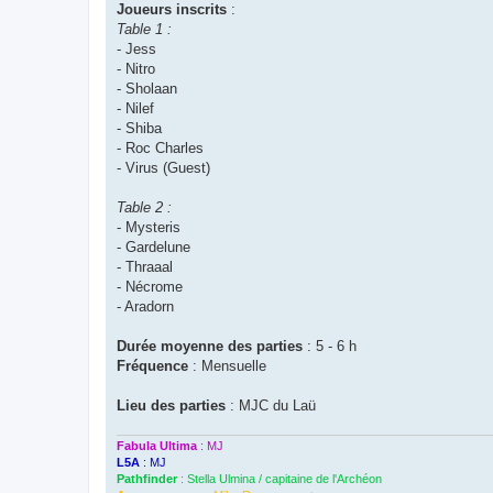
Joueurs inscrits
:
Table 1 :
- Jess
- Nitro
- Sholaan
- Nilef
- Shiba
- Roc Charles
- Virus (Guest)
Table 2 :
- Mysteris
- Gardelune
- Thraaal
- Nécrome
- Aradorn
Durée moyenne des parties
: 5 - 6 h
Fréquence
: Mensuelle
Lieu des parties
: MJC du Laü
Fabula Ultima
: MJ
L5A
: MJ
Pathfinder
: Stella Ulmina / capitaine de l'Archéon