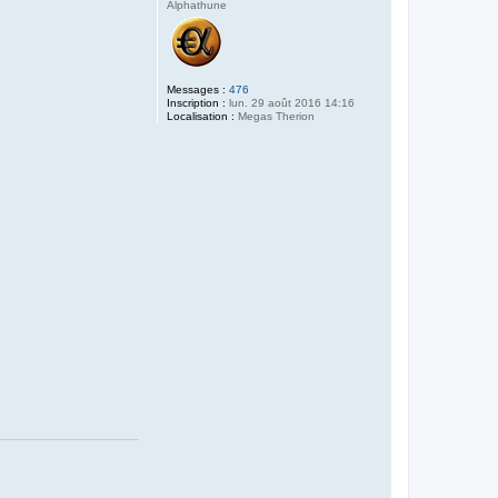
Alphathune
Messages :
476
Inscription :
lun. 29 août 2016 14:16
Localisation :
Megas Therion