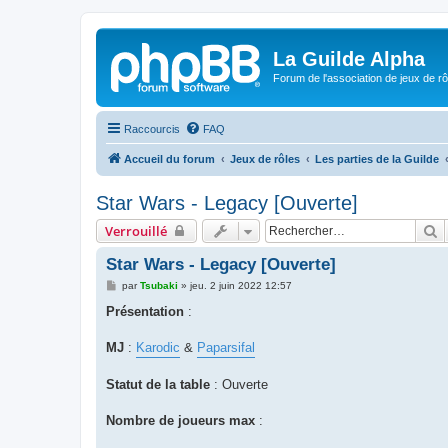
La Guilde Alpha
Forum de l'association de jeux de r
Raccourcis
FAQ
Accueil du forum
Jeux de rôles
Les parties de la Guilde
Star Wars - Legacy [Ouverte]
R
Verrouillé
Star Wars - Legacy [Ouverte]
M
par
Tsubaki
»
jeu. 2 juin 2022 12:57
e
s
Présentation
:
s
a
g
MJ
:
Karodic
&
Paparsifal
e
Statut de la table
: Ouverte
Nombre de joueurs max
: